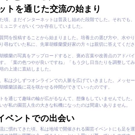
ットを通じた交流の始まり
た頃、まだインターネットは普及し始めた段階でした。それでも、
ミュニティがいくつか存在していました。
質問を投稿することから始まりました。培養土の選び方や、水やり
り尋ねていた私に、先輩胡蝶蘭愛好家の方々は親切に答えてくださ
胡蝶蘭の写真をアップロードすると、褒め言葉や改善点のアドバイ
す。「葉の色つやが良いですね」「もう少し日当たりを調整してみ
培の上達に直結しました。
、私は少しずつオンラインでの人脈を広げていきました。メッセー
胡蝶蘭談義に花を咲かせる仲間ができていったのです。
トを通じて趣味の輪が広がるなんて、想像もしていませんでした。
いが私の園芸人生の大きな転機になったのは間違いありません。
イベントでの出会い
流に慣れてきた頃、私は地域で開催される園芸イベントにも足を運