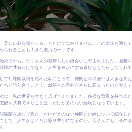
、美しい花を咲かせることだけではありません。この趣味を通じて
められることも大きな魅力の一つです。
始めてから、たくさんの素晴らしい出会いに恵まれました。園芸を
経験の共有だけでなく、人生を豊かにする喜びももたらしてくれて
して胡蝶蘭栽培を始めた私にとって、仲間との出会いは大きな支え
たちと語り合うことで、栽培への意欲がさらに高まったのを覚えて
流は、私の世界を大きく広げてくれました。多様な背景を持つ人た
値観を共有できたことは、かけがえのない経験となっています。
胡蝶蘭を通じて得た、かけがえのない仲間との絆について紹介した
ことで、人生がどれだけ彩り豊かになるのか。皆さんにも、その楽
す。