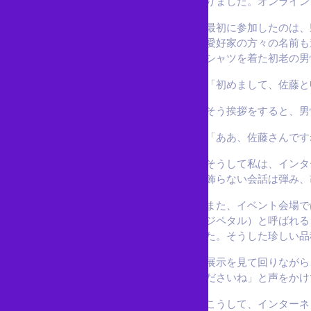
りました。オンライン
最初に参加したのは、
愛好家の方々の名前も
シャツを着た初老の男
「初めまして、佐藤と
そう挨拶をすると、男
「ああ、佐藤さんです
そうして私は、インタ
飾らない会話は弾み、
また、イベント会場では
ジペタル）と呼ばれる
た。そうした珍しい品
展示を見て回りながら
ださいね」と声をかけ
こうして、インターネ