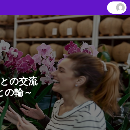
との交流
との輪～