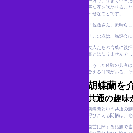
一方で、うまくいった
事な花を咲かせること
幸せなことです。
「佐藤さん、素晴らし
「この株は、品評会に
友人たちの言葉に後押
賞とはなりませんでし
こうした体験の共有は
合える仲間がいる。そ
胡蝶蘭を
共通の趣味
胡蝶蘭という共通の趣
呼び合える間柄は、他
園芸に関する話題で盛