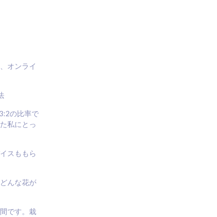
、オンライ
法
:2の比率で
た私にとっ
イスももら
どんな花が
間です。栽