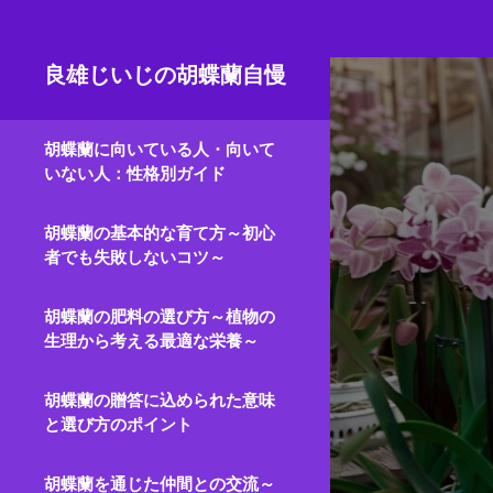
Skip
to
content
良雄じいじの胡蝶蘭自慢
胡蝶蘭に向いている人・向いて
いない人：性格別ガイド
胡蝶蘭の基本的な育て方～初心
者でも失敗しないコツ～
胡蝶蘭の肥料の選び方～植物の
生理から考える最適な栄養～
胡蝶蘭の贈答に込められた意味
と選び方のポイント
胡蝶蘭を通じた仲間との交流～