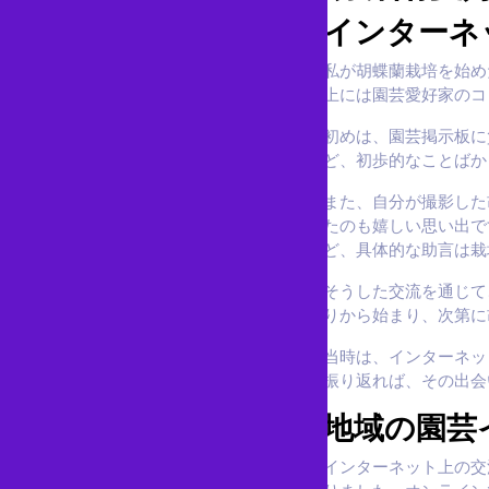
インターネ
私が胡蝶蘭栽培を始め
上には園芸愛好家のコ
初めは、園芸掲示板に
ど、初歩的なことばか
また、自分が撮影した
たのも嬉しい思い出で
ど、具体的な助言は栽
そうした交流を通じて
りから始まり、次第に
当時は、インターネッ
振り返れば、その出会
地域の園芸
インターネット上の交