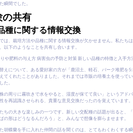
た瞬間でした。
験の共有
品種に関する情報交換
では、栽培方法や品種に関する情報交換が欠かせません。私たちは
、以下のようなことを共有し合います。
やりや肥料の与え方 病害虫の予防と対策 新しい品種の特徴と入手方
替えについて、ある愛好家の方が「鹿沼土、軽石、バーク堆肥を5:3
えてくれたことがありました。それまでは市販の培養土を使ってい
した。
株の周りに霧吹きで水をやると、湿度が保てて良い」というアドバ
性を再認識させられる、貴重な意見交換だったのを覚えています。
たちの大きな楽しみの一つです。新しい交配種の話題が出ると、「
ぱの形はどうなるんだろう」と、みんなで想像を膨らませます。
た胡蝶蘭を手に入れた仲間の話を聞くのは、とてもわくわくする瞬