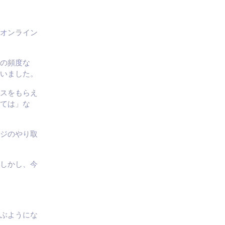
オンライン
の頻度な
いました。
スをもらえ
ては」な
ジのやり取
しかし、今
ぶようにな