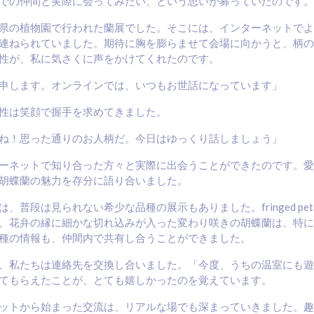
での仲間と実際に会ってみたい、という思いが募っていたのです。
県の植物園で行われた蘭展でした。そこには、インターネットでよ
連ねられていました。期待に胸を膨らませて会場に向かうと、柄の
性が、私に気さくに声をかけてくれたのです。
申します。オンラインでは、いつもお世話になっています」
性は笑顔で握手を求めてきました。
ね！思った通りのお人柄だ。今日はゆっくり話しましょう」
ーネットで知り合った方々と実際に出会うことができたのです。愛
胡蝶蘭の魅力を存分に語り合いました。
、普段は見られない希少な品種の展示もありました。fringed pet
、花弁の縁に細かな切れ込みが入った変わり咲きの胡蝶蘭は、特に
種の情報も、仲間内で共有し合うことができました。
、私たちは連絡先を交換し合いました。「今度、うちの温室にも遊
てもらえたことが、とても嬉しかったのを覚えています。
ットから始まった交流は、リアルな場でも深まっていきました。趣