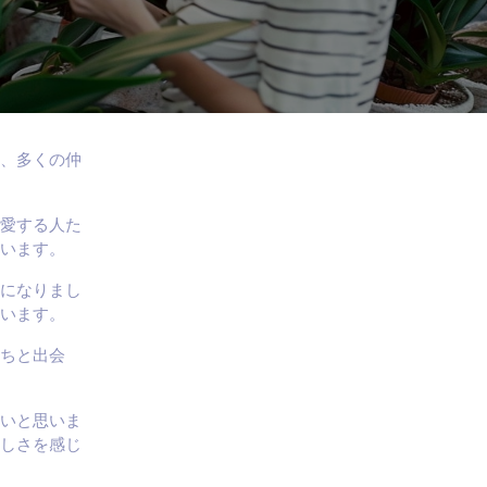
、多くの仲
愛する人た
います。
になりまし
います。
ちと出会
いと思いま
しさを感じ