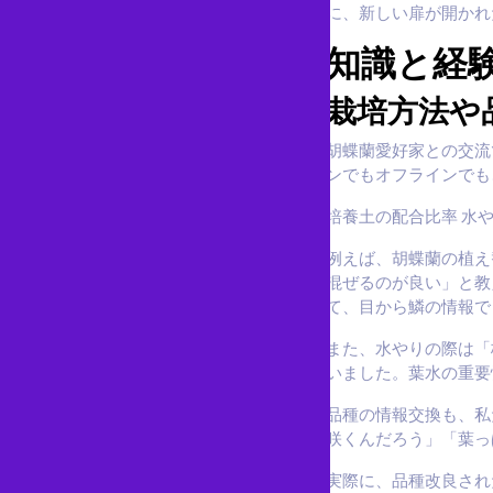
に、新しい扉が開かれ
知識と経
栽培方法や
胡蝶蘭愛好家との交流
ンでもオフラインでも
培養土の配合比率 水
例えば、胡蝶蘭の植え
混ぜるのが良い」と教
て、目から鱗の情報で
また、水やりの際は「
いました。葉水の重要
品種の情報交換も、私
咲くんだろう」「葉っ
実際に、品種改良され