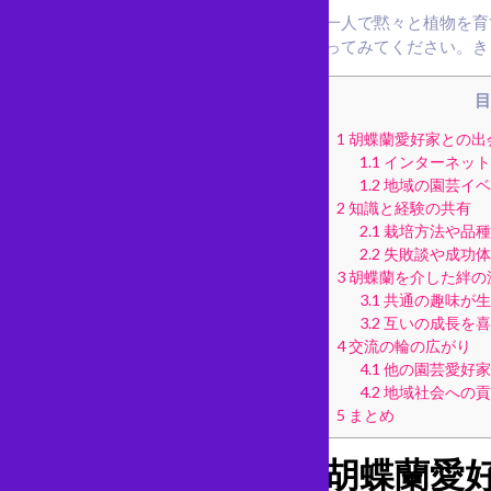
一人で黙々と植物を育
ってみてください。き
目
1
胡蝶蘭愛好家との出
1.1
インターネット
1.2
地域の園芸イベ
2
知識と経験の共有
2.1
栽培方法や品種
2.2
失敗談や成功体
3
胡蝶蘭を介した絆の
3.1
共通の趣味が生
3.2
互いの成長を喜
4
交流の輪の広がり
4.1
他の園芸愛好家
4.2
地域社会への貢
5
まとめ
胡蝶蘭愛