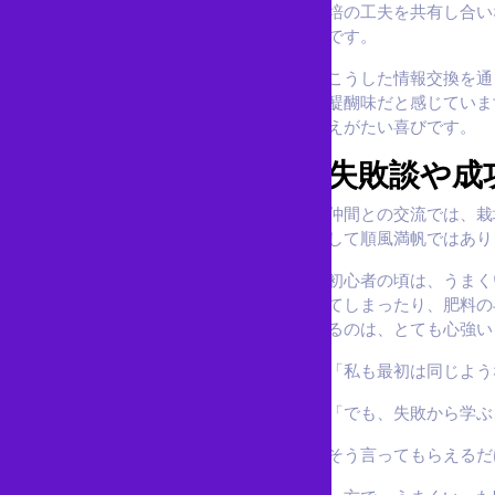
培の工夫を共有し合い
です。
こうした情報交換を通
醍醐味だと感じていま
えがたい喜びです。
失敗談や成
仲間との交流では、栽
して順風満帆ではあり
初心者の頃は、うまく
てしまったり、肥料の
るのは、とても心強い
「私も最初は同じよう
「でも、失敗から学ぶ
そう言ってもらえるだ