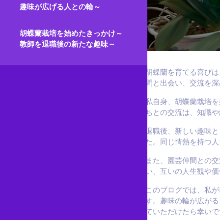
趣味が広げる人との輪～
胡蝶蘭栽培を始めたきっかけ～
教師を退職後の新たな趣味～
胡蝶蘭を育てる喜びは
間と出会い、交流を深
私自身、胡蝶蘭栽培を
ちとの交流は、知識や
退職後、新しい趣味と
た。同じ情熱を持つ人
また、園芸仲間との交
い、互いの人生観や価
このブログでは、私が
す。趣味の輪が広がる
ていただけたら幸いで